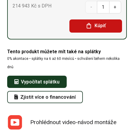
214 943
Kč
s DPH
Oblouková
hala
Kúpiť
9,15
x 20
Tento produkt můžete mít také na splátky
x 4,5
0% akontace • splátky na 6 až 60 měsíců • schválení během několika
množství
dnů
Vypočítat splátku
Zjistit více o financování
Prohlédnout video-návod montáže