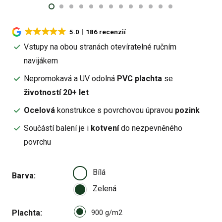
5.0
186 recenzií
Vstupy na obou stranách otevíratelné ručním
navijákem
Nepromokavá a UV odolná
PVC plachta
se
životností 20+ let
Ocelová
konstrukce s povrchovou úpravou
pozink
Součástí balení je i
kotvení
do nezpevněného
povrchu
Bílá
Barva
Zelená
Select pa_plachta
Plachta
900 g/m2 option for pa_plach
900 g/m2