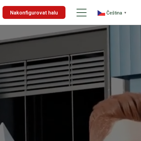
Nakonfigurovat halu
Čeština‎
▼