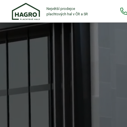
Největší prodejce
plachtových hal v ČR a SR