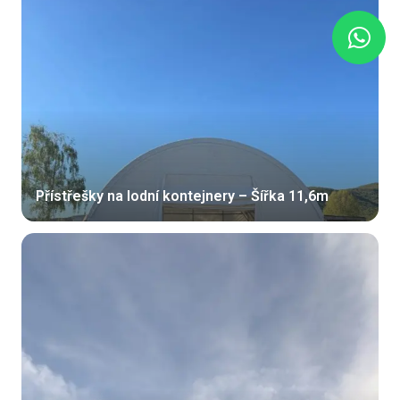
Přístřešky na lodní kontejnery – Šířka 11,6m