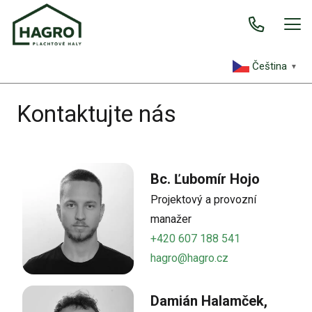
Čeština‎
▼
Kontaktujte nás
Bc. Ľubomír Hojo
Projektový a provozní
manažer
+420 607 188 541
hagro@hagro.cz
Damián Halamček,