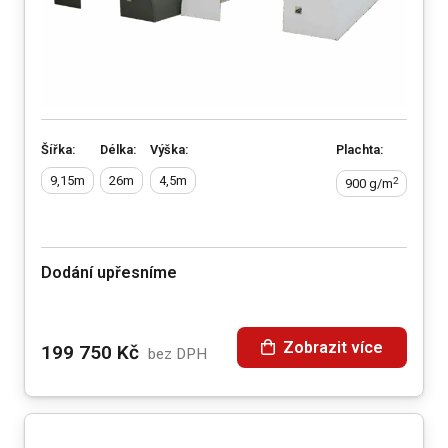
Šířka:
Délka:
Výška:
Plachta:
9,15m
26m
4,5m
2
900 g/m
Dodání upřesníme
Zobrazit více
199 750
Kč
bez DPH