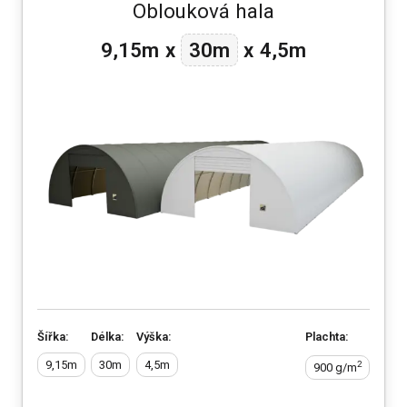
Oblouková hala
30m
9,15m
x
x
4,5m
Šířka:
Délka:
Výška:
Plachta:
9,15m
30m
4,5m
2
900 g/m