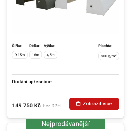
Šířka:
Délka:
Výška:
Plachta:
9,15m
16m
4,5m
2
900 g/m
Dodání upřesníme
Zobrazit více
149 750
Kč
bez DPH
Nejprodávanější