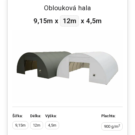
Oblouková hala
12m
9,15m
x
x
4,5m
Šířka:
Délka:
Výška:
Plachta:
9,15m
12m
4,5m
2
900 g/m