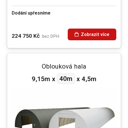
Dodání upřesníme
Zobrazit více
224 750
Kč
bez DPH
Oblouková hala
40m
9,15m
x
x
4,5m