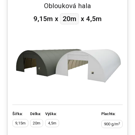
Oblouková hala
20m
9,15m
x
x
4,5m
Šířka:
Délka:
Výška:
Plachta:
9,15m
20m
4,5m
2
900 g/m