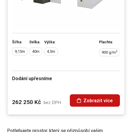
Šířka:
Délka:
Výška:
Plachta:
9,15m
40m
4,5m
2
900 g/m
Dodání upřesníme
Zobrazit více
262 250
Kč
bez DPH
Potřebujete prostor, který se přizpůsobí vašim