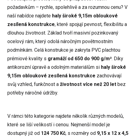
požadavkům – rychle, spolehlivě a za rozumnou cenu? V
naší nabídce najdete
haly široké 9,15m obloukové
zesílená konstrukce
, které spojují pevnost, flexibilitu a
dlouhou životnost. Základ tvoří masivní pozinkovaný
ocelový rám, který odolá náročným povětrnostním
podmínkám. Celá konstrukce je zakryta PVC plachtou
prémiové kvality s
gramáží od 650 do 900 g/m²
. Díky
antikorozní úpravě a odolným materiálům si
haly široké
9,15m obloukové zesílená konstrukce
zachovávají
svůj vzhled, funkčnost a
životnost více než 20 let
bez
potřeby náročné údržby.
V rámci této kategorie najdete několik různých modelů,
které se liší velikostí i cenou. Nejmenší model je
dostupný již od
124 750 Kč
, s rozměry od
9,15 x 12 x 4,5