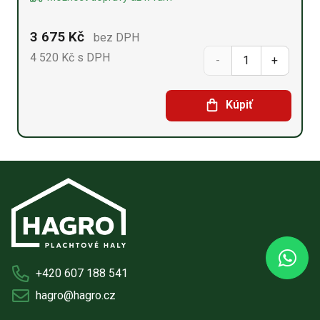
3 675
Kč
bez DPH
4 520
Kč s DPH
Betonový
blok
Kúpiť
80
cm x
180
cm x
60
cm
+420 607 188 541
množství
hagro@hagro.cz