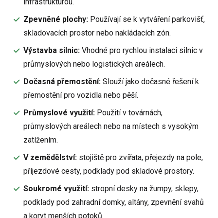
infrastrukturou.
Zpevněné plochy:
Používají se k vytváření parkovišť,
skladovacích prostor nebo nakládacích zón.
Výstavba silnic:
Vhodné pro rychlou instalaci silnic v
průmyslových nebo logistických areálech.
Dočasná přemostění:
Slouží jako dočasné řešení k
přemostění pro vozidla nebo pěší.
Průmyslové využití:
Použití v továrnách,
průmyslových areálech nebo na místech s vysokým
zatížením.
V zemědělství:
stojiště pro zvířata, přejezdy na pole,
příjezdové cesty, podklady pod skladové prostory.
Soukromé využití:
stropní desky na žumpy, sklepy,
podklady pod zahradní domky, altány, zpevnění svahů
a koryt menších potoků.