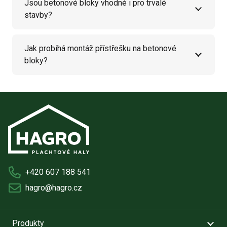
Jsou betonové bloky vhodné i pro trvalé
stavby?
Jak probíhá montáž přístřešku na betonové
bloky?
+420 607 188 541
hagro@hagro.cz
Produkty