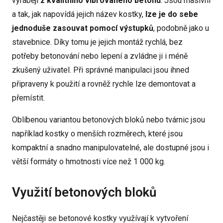
vyrábějí
z kvalitního vibrovaného betonu
. Jsou masivní
a tak, jak napovídá jejich název kostky,
lze je do sebe
jednoduše zasouvat pomocí výstupků
, podobně jako u
stavebnice. Díky tomu je jejich montáž rychlá, bez
potřeby betonování nebo lepení a zvládne ji i méně
zkušený uživatel. Při správné manipulaci jsou ihned
připraveny k použití a rovněž rychle lze demontovat a
přemístit.
Oblíbenou variantou betonových bloků nebo tvárnic jsou
například kostky o menších rozměrech, které jsou
kompaktní a snadno manipulovatelné, ale dostupné jsou i
větší formáty o hmotnosti více než 1 000 kg.
Využití betonových bloků
Nejčastěji se betonové kostky využívají k vytvoření