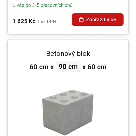
U vás do 3-5 pracovních dnů
Zobrazit více
1 625
Kč
bez DPH
Betonový blok
90 cm
60 cm
x
x
60 cm