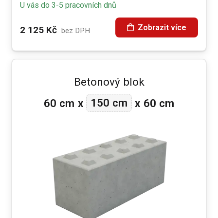
U vás do 3-5 pracovních dnů
Zobrazit více
2 125
Kč
bez DPH
Betonový blok
150 cm
60 cm
x
x
60 cm