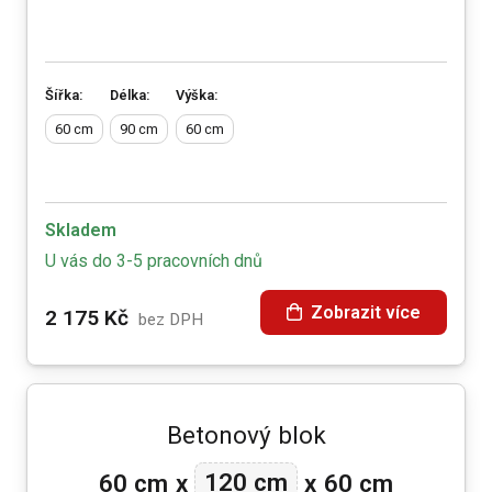
Šířka:
Délka:
Výška:
60 cm
90 cm
60 cm
Skladem
U vás do 3-5 pracovních dnů
Zobrazit více
2 175
Kč
bez DPH
Betonový blok
120 cm
60 cm
x
x
60 cm