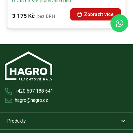
U vás do 3-5 pracovních dnů
Zobrazit více
3 175
Kč
bez DPH
+420 607 188 541
hagro@hagro.cz
Produkty