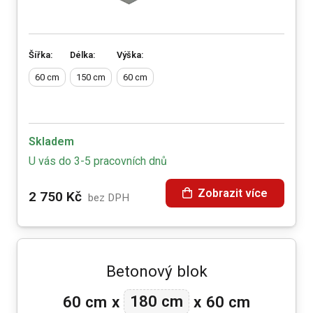
Šířka:
Délka:
Výška:
60 cm
150 cm
60 cm
Skladem
U vás do 3-5 pracovních dnů
Zobrazit více
2 750
Kč
bez DPH
Betonový blok
180 cm
60 cm
x
x
60 cm