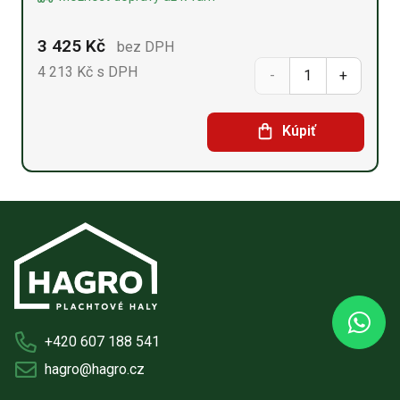
3 425
Kč
bez DPH
4 213
Kč s DPH
Betonový
blok
Kúpiť
80
cm x
150
cm x
60
cm
+420 607 188 541
množství
hagro@hagro.cz