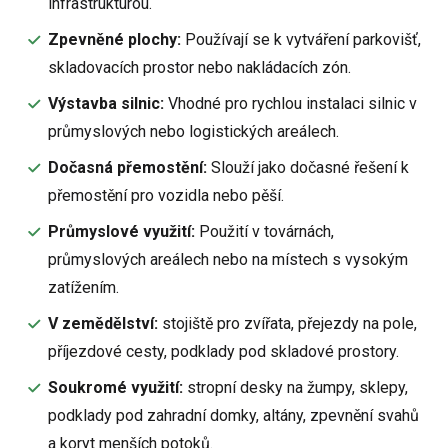
infrastrukturou.
Zpevněné plochy:
Používají se k vytváření parkovišť,
skladovacích prostor nebo nakládacích zón.
Výstavba silnic:
Vhodné pro rychlou instalaci silnic v
průmyslových nebo logistických areálech.
Dočasná přemostění:
Slouží jako dočasné řešení k
přemostění pro vozidla nebo pěší.
Průmyslové využití:
Použití v továrnách,
průmyslových areálech nebo na místech s vysokým
zatížením.
V zemědělství:
stojiště pro zvířata, přejezdy na pole,
příjezdové cesty, podklady pod skladové prostory.
Soukromé využití:
stropní desky na žumpy, sklepy,
podklady pod zahradní domky, altány, zpevnění svahů
a koryt menších potoků.