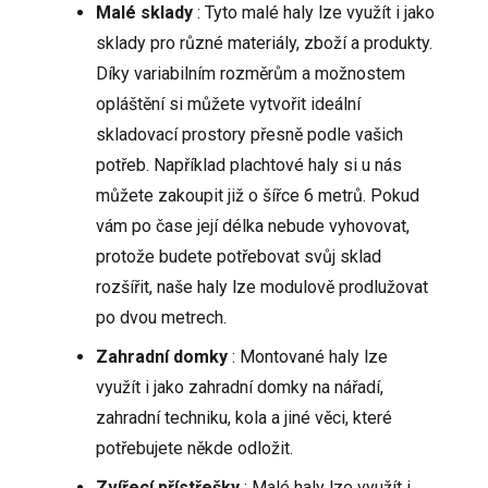
Malé sklady
: Tyto malé haly lze využít i jako
sklady pro různé materiály, zboží a produkty.
Díky variabilním rozměrům a možnostem
opláštění si můžete vytvořit ideální
skladovací prostory přesně podle vašich
potřeb. Například plachtové haly si u nás
můžete zakoupit již o
šířce 6 metrů
. Pokud
vám po čase její délka nebude vyhovovat,
protože budete potřebovat svůj sklad
rozšířit, naše haly lze modulově prodlužovat
po dvou metrech.
Zahradní domky
: Montované haly lze
využít i jako zahradní domky na nářadí,
zahradní techniku, kola a jiné věci, které
potřebujete někde odložit.
Zvířecí přístřešky
: Malé haly lze využít i