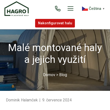
Čeština‎
▼
Nakonfigurovat halu
Malé montované haly
a jejich využití
Domov
>
Blog
Dominik Halamček
|
9. července 2024