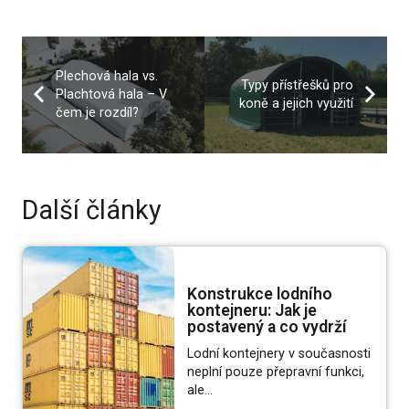
Plechová hala vs.
Typy přístřešků pro
Plachtová hala – V
koně a jejich využití
čem je rozdíl?
Další články
Konstrukce lodního
kontejneru: Jak je
postavený a co vydrží
Lodní kontejnery v současnosti
neplní pouze přepravní funkci,
ale…