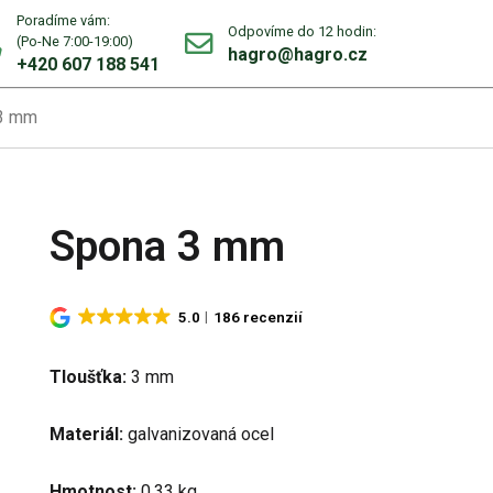
Poradíme vám:
Odpovíme do 12 hodin:
(Po-Ne 7:00-19:00)
hagro@hagro.cz
+420 607 188 541
3 mm
Spona 3 mm
5.0
186 recenzií
Tloušťka:
3 mm
Materiál:
galvanizovaná ocel
Hmotnost:
0,33 kg