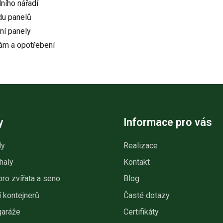
ního nářadí
du panelů
ní panely
ám a opotřebení
y
Informace pro vás
ly
Realizace
haly
Kontakt
pro zvířata a seno
Blog
 kontejnerů
Časté dotazy
garáže
Certifikáty