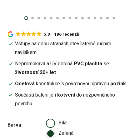
5.0
186 recenzií
Vstupy na obou stranách otevíratelné ručním
navijákem
Nepromokavá a UV odolná
PVC plachta
se
životností 20+ let
Ocelová
konstrukce s povrchovou úpravou
pozink
Součástí balení je i
kotvení
do nezpevněného
povrchu
Bílá
Barva
Zelená