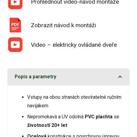
Prohlédnout video-návod montáže
Zobrazit návod k montáži
Video – elektricky ovládané dveře
Popis a parametry
Vstupy na obou stranách otevíratelné ručním
navijákem
Nepromokavá a UV odolná
PVC plachta
se
životností 20+ let
Ocelová
konstrukce s povrchovou úpravou