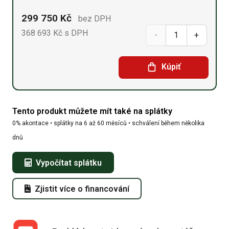
299 750
Kč
bez DPH
368 693
Kč
s DPH
Sedlová
hala
Kúpiť
9,15
x
Tento produkt můžete mít také na splátky
36,6
0% akontace • splátky na 6 až 60 měsíců • schválení během několika
x 6,1
dnů
množství
Vypočítat splátku
Zjistit více o financování