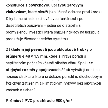
konstrukce
s povrchovou úpravou žárovým
zinkováním
, které slouží jako účinná ochrana proti korozi.
Díky tomu si hala zachová svou funkčnost i po
desetiletích používání – jedná se o stabilní a
promyšlenou investici, která snižuje náklady na údržbu a
prodlužuje životnost celého systému.
Základem její pevnosti jsou obloukové trubky o
průměru ø 48 × 1,5 mm
, které si hravě poradí s
nepříznivým počasím včetně silného větru. Spolu
se
stejnými rozměry spojovacích částí
vytvářejí odolnou
nosnou strukturu, která si dokáže poradit is dlouhodobým
fyzickým zatížením a klimatickými výkyvy bez jakýchkoli
známek oslabení.
Prémiová PVC prostěradlo 900 g/m²