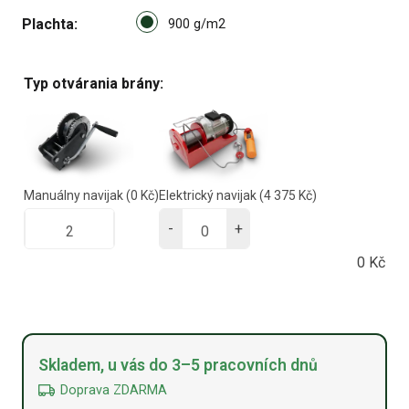
Select pa_plachta
Plachta
900 g/m2 option for pa_plach
900 g/m2
Typ otvárania brány:
Manuálny navijak
(0 Kč)
Elektrický navijak
(4 375 Kč)
-
+
0
Kč
Alternative:
Skladem, u vás do 3–5 pracovních dnů
Doprava ZDARMA