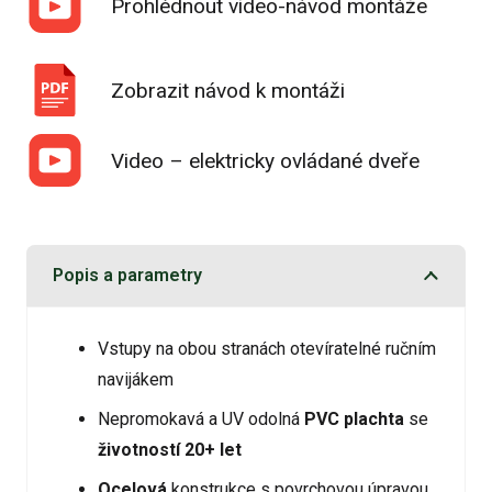
Prohlédnout video-návod montáže
Zobrazit návod k montáži
Video – elektricky ovládané dveře
Popis a parametry
Vstupy na obou stranách otevíratelné ručním
navijákem
Nepromokavá a UV odolná
PVC plachta
se
životností 20+ let
Ocelová
konstrukce s povrchovou úpravou