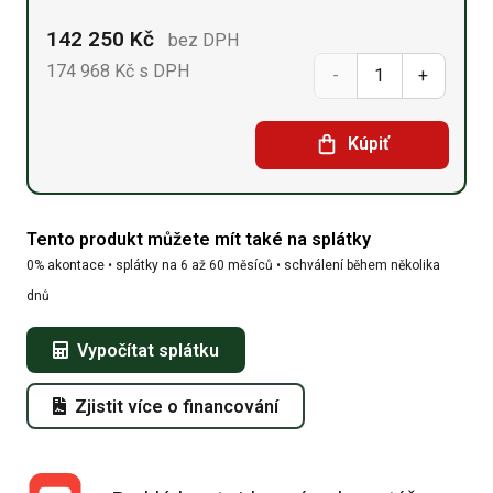
142 250
Kč
bez DPH
174 968
Kč
s DPH
Sedlová
hala
Kúpiť
9,15
x
Tento produkt můžete mít také na splátky
12,2
0% akontace • splátky na 6 až 60 měsíců • schválení během několika
x 6,1
dnů
množství
Vypočítat splátku
Zjistit více o financování