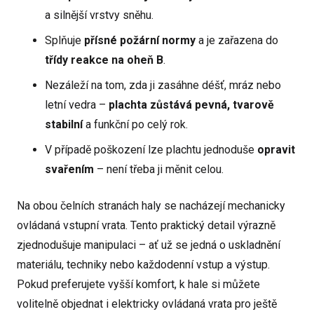
a silnější vrstvy sněhu.
Splňuje
přísné požární normy
a je zařazena do
třídy reakce na oheň B
.
Nezáleží na tom, zda ji zasáhne déšť, mráz nebo
letní vedra –
plachta zůstává pevná, tvarově
stabilní
a funkční po celý rok.
V případě poškození lze plachtu jednoduše
opravit
svařením
– není třeba ji měnit celou.
Na obou čelních stranách haly se nacházejí mechanicky
ovládaná vstupní vrata. Tento praktický detail výrazně
zjednodušuje manipulaci – ať už se jedná o uskladnění
materiálu, techniky nebo každodenní vstup a výstup.
Pokud preferujete vyšší komfort, k hale si můžete
volitelně objednat i elektricky ovládaná vrata pro ještě