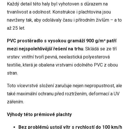
Každý detail této haly byl vyhotoven s důrazem na
trvanlivost a odolnost. Konstrukce i plachtovina jsou
navrženy tak, aby odolávaly času i přírodním živlům – a to
až 25 let.
PVC prostěradlo s vysokou gramáží 900 g/m² patří
mezi nejspolehlivější řešení na trhu
. Skládá se ze tří
vrstev: vnitřní tvoří pevná, neelastická polyesterová
textilie, která je obalena vrstvami odolného PVC z obou
stran.
Toto vícevrstvé složení zaručuje nejen nepropustnost, ale
také maximální ochranu před roztržením, deformací a UV
zářením.
Výhody této prémiové plachty
Bez problémů ustojí vítr s rychlostí do 100 km/h