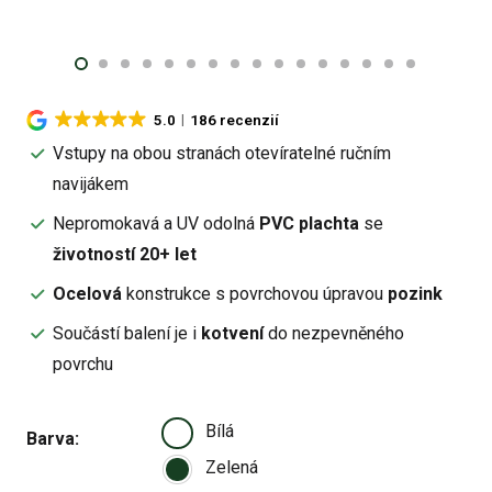
5.0
186 recenzií
Vstupy na obou stranách otevíratelné ručním
navijákem
Nepromokavá a UV odolná
PVC plachta
se
životností 20+ let
Ocelová
konstrukce s povrchovou úpravou
pozink
Součástí balení je i
kotvení
do nezpevněného
povrchu
Bílá
Barva
Zelená