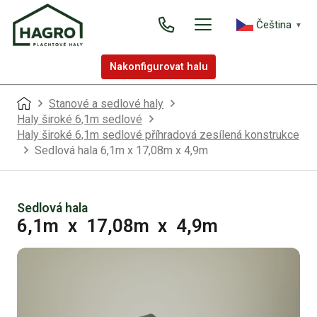
Čeština‎
▼
Nakonfigurovat halu
Stanové a sedlové haly
Haly široké 6,1m sedlové
Haly široké 6,1m sedlové příhradová zesílená konstrukce
Sedlová hala 6,1m x 17,08m x 4,9m
Sedlová hala
6,1m
x
17,08m
x
4,9m