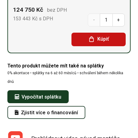
124 750
Kč
bez DPH
153 443
Kč
s DPH
Sedlová
hala
Kúpiť
6,1m
x
Tento produkt můžete mít také na splátky
17,08m
0% akontace • splátky na 6 až 60 měsíců • schválení během několika
x
dnů
4,9m
Vypočítat splátku
množství
Zjistit více o financování