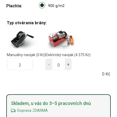
Select pa_plachta
Plachta
900 g/m2 option for pa_plach
900 g/m2
Typ otvárania brány:
Manuálny navijak
(0 Kč)
Elektrický navijak
(4 375 Kč)
-
+
0
Kč
Alternative:
Skladem, u vás do 3–5 pracovních dnů
Doprava ZDARMA