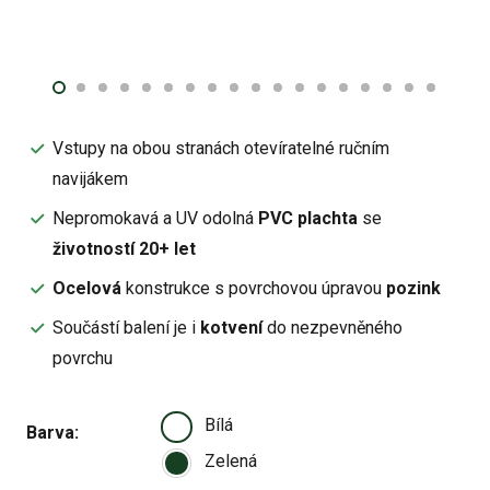
Vstupy na obou stranách otevíratelné ručním
navijákem
Nepromokavá a UV odolná
PVC plachta
se
životností 20+ let
Ocelová
konstrukce s povrchovou úpravou
pozink
Součástí balení je i
kotvení
do nezpevněného
povrchu
Bílá
Barva
Zelená