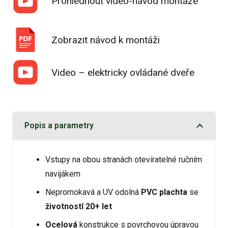
Prohlédnout video-návod montáže
Zobrazit návod k montáži
Video – elektricky ovládané dveře
Popis a parametry
Vstupy na obou stranách otevíratelné ručním
navijákem
Nepromokavá a UV odolná
PVC plachta
se
životností 20+ let
Ocelová
konstrukce s povrchovou úpravou