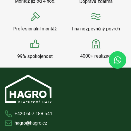
Montáž již od 4 hod.
Doprava zdarma
Profesionální montáž
I na nezpevněný povrch
4000+ realizací
99% spokojenost
+420 607 188 541
hagro@hagro.cz