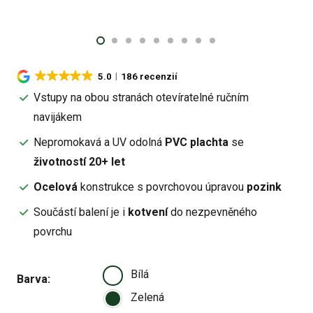
5.0
186 recenzií
Vstupy na obou stranách otevíratelné ručním
navijákem
Nepromokavá a UV odolná
PVC plachta
se
životností 20+ let
Ocelová
konstrukce s povrchovou úpravou
pozink
Součástí balení je i
kotvení
do nezpevněného
povrchu
Bílá
Barva
Zelená