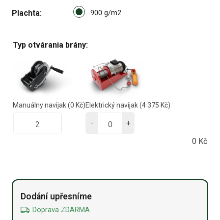
Select pa_plachta
Plachta
900 g/m2 option for pa_plach
900 g/m2
Typ otvárania brány:
Manuálny navijak
(0 Kč)
Elektrický navijak
(4 375 Kč)
-
+
0
Kč
Alternative:
Dodání upřesníme
Doprava ZDARMA