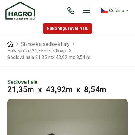
Čeština‎
▼
Nakonfigurovat halu
Stanové a sedlové haly
Haly široké 21,35m sedlové
Sedlová hala 21,35 mx 43,92 mx 8,54 m
Sedlová hala
21,35m
x
43,92m
x
8,54m