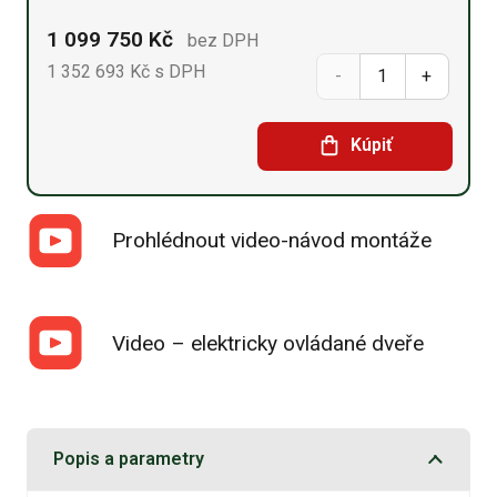
1 099 750
Kč
bez DPH
1 352 693
Kč
s DPH
Sedlová
hala
Kúpiť
21,35
mx
Prohlédnout video-návod montáže
43,92
mx
8,54
Video – elektricky ovládané dveře
m
množství
Popis a parametry