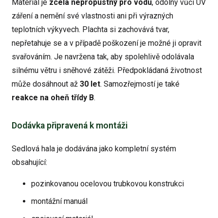
Materiál je
zcela nepropustný pro vodu
, odolný vůči UV
záření a nemění své vlastnosti ani při výrazných
teplotních výkyvech. Plachta si zachovává tvar,
nepřetahuje se a v případě poškození je možné ji opravit
svařováním. Je navržena tak, aby spolehlivě odolávala
silnému větru i sněhové zátěži. Předpokládaná životnost
může dosáhnout až
30 let
. Samozřejmostí je také
reakce na oheň třídy B
.
Dodávka připravená k montáži
Sedlová hala je dodávána jako kompletní systém
obsahující:
pozinkovanou ocelovou trubkovou konstrukci
montážní manuál