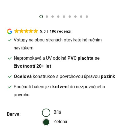
5.0
186 recenzií
Vstupy na obou stranách otevíratelné ručním
navijákem
Nepromokavá a UV odolná
PVC plachta
se
životností 20+ let
Ocelová
konstrukce s povrchovou úpravou
pozink
Součástí balení je i
kotvení
do nezpevněného
povrchu
Bílá
Barva
Zelená