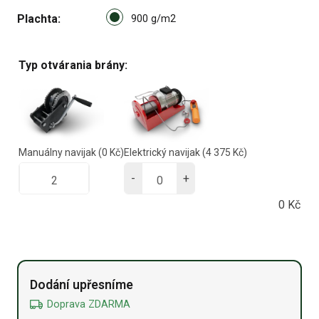
Select pa_plachta
Plachta
900 g/m2 option for pa_plach
900 g/m2
Typ otvárania brány:
Manuálny navijak
(0 Kč)
Elektrický navijak
(4 375 Kč)
-
+
0
Kč
Alternative:
Dodání upřesníme
Doprava ZDARMA