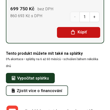
699 750
Kč
bez DPH
860 693
Kč
s DPH
Sedlová
hala
Kúpiť
18,3m
x
Tento produkt můžete mít také na splátky
31,72m
0% akontace • splátky na 6 až 60 měsíců • schválení během několika
x
dnů
7,63m
Vypočítat splátku
množství
Zjistit více o financování