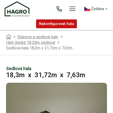
Čeština‎
▼
Nakonfigurovat halu
Stanové a sedlové haly
Haly široké 18,30m sedlové
Sedlová hala 18,3m x 31,72m x 7,63m
Sedlová hala
18,3m
x
31,72m
x
7,63m