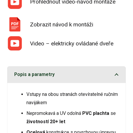
Prohlédnout video-návod montáže
Zobrazit návod k montáži
Video – elektricky ovládané dveře
Popis a parametry
Vstupy na obou stranách otevíratelné ručním
navijákem
Nepromokavá a UV odolná
PVC plachta
se
životností 20+ let
Ocelová
konstrukce s povrchovou úpravou