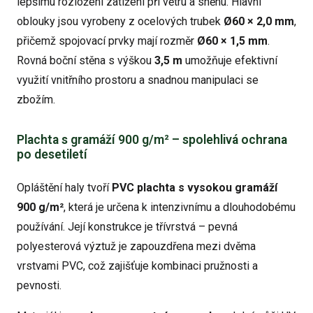
lepšímu rozložení zatížení při větru a sněhu. Hlavní
oblouky jsou vyrobeny z ocelových trubek
Ø60 × 2,0 mm
,
přičemž spojovací prvky mají rozměr
Ø60 × 1,5 mm
.
Rovná boční stěna s výškou
3,5 m
umožňuje efektivní
využití vnitřního prostoru a snadnou manipulaci se
zbožím.
Plachta s gramáží 900 g/m² – spolehlivá ochrana
po desetiletí
Opláštění haly tvoří
PVC plachta s vysokou gramáží
900 g/m²
, která je určena k intenzivnímu a dlouhodobému
používání. Její konstrukce je třívrstvá – pevná
polyesterová výztuž je zapouzdřena mezi dvěma
vrstvami PVC, což zajišťuje kombinaci pružnosti a
pevnosti.