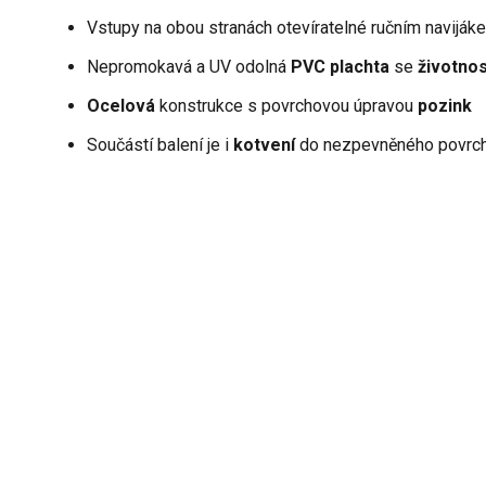
Vstupy na obou stranách otevíratelné ručním naviják
Nepromokavá a UV odolná
PVC plachta
se
životnos
Ocelová
konstrukce s povrchovou úpravou
pozink
Součástí balení je i
kotvení
do nezpevněného povrc