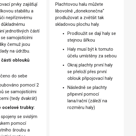
vací prvky zajišťují
Plachtovou halu můžete
kovou stabilitu a
libovolně „donekonečna“
ůči nepříznivému
prodlužovat a zvětšit tak
y důkladnému
skladovou plochu haly.
í jednotlivých částí
Prodloužit se dají haly se
 se samojistícími
stejnou šířkou
díky čemuž jsou
Haly musí být k tomuto
klady na údržbu.
účelu umístěny za sebou
 části oblouků
Okraj plachty první haly
se přeloží přes první
rčeno do sebe
oblouk připojovací haly
oubováno pomocí 2
Následně se plachty
bů se samojistícími
připevní pomocí
cemi (tedy dvakrát)
lana/rační (záleží na
 ocelové trubky:
rozměru haly)
 spojeny se svislým
ukem pomocí
stního šroubu a