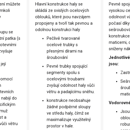
ení můžete
Hlavní konstrukce haly se
Pevné spojo
émkoli
skládá ze svislých ocelových
vysokou cel
y
oblouků, které jsou navzájem
odolnost v
propojeny a tvoří tak pevnou a
počasí dík
odolnou konstrukci haly
sešroubován
oupu se
konstrukce
ní patka (s
Pečlivě tvarované
maticemi, 
kotevními
ocelové trubky s
sníženy ná
zvyšuje
přesnými dírami na
šroubování
Jednotlivé
její
jsou:
Pevné trubky spojující
segmenty spolu s
Zast
 pomocí
ocelovými troubami
Sešr
h
zvyšují odolnost haly vůči
šrou
tevních
větru a padajícímu sněhu.
mati
 nabijí do
konstrukce neobsahuje
Vodorovné
cifickým
žádné podpěrné sloupy
emuž
Jsou
ve středu haly, čímž se
st a
oblo
maximalizuje využitelný
vůči větru
robu
prostor v hale.