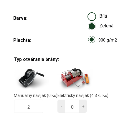
Bílá
Barva
Zelená
Select pa_plachta
Plachta
900 g/m
900 g/m2
Typ otvárania brány:
Manuálny navijak
(0 Kč)
Elektrický navijak
(4 375 Kč)
-
+