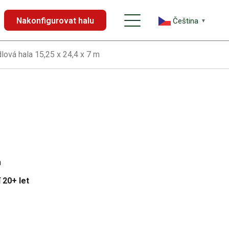
Nakonfigurovat halu
Čeština‎
▼
lová hala 15,25 x 24,4 x 7 m
m
 20+ let
u