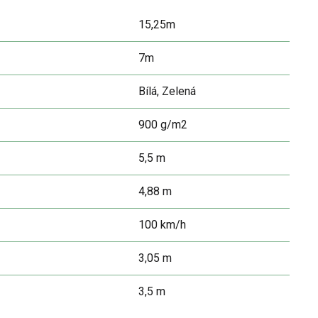
15,25m
7m
Bílá, Zelená
900 g/m2
5,5 m
4,88 m
100 km/h
3,05 m
3,5 m