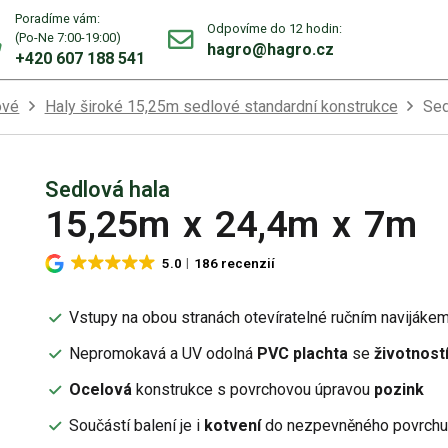
Poradíme vám:
Odpovíme do 12 hodin:
(Po-Ne 7:00-19:00)
hagro@hagro.cz
+420 607 188 541
ové
Haly široké 15,25m sedlové standardní konstrukce
Sed
Sedlová hala
15,25m
x
24,4m
x
7m
5.0
186 recenzií
Vstupy na obou stranách otevíratelné ručním navijáke
Nepromokavá a UV odolná
PVC plachta
se
životností
Ocelová
konstrukce s povrchovou úpravou
pozink
Součástí balení je i
kotvení
do nezpevněného povrch