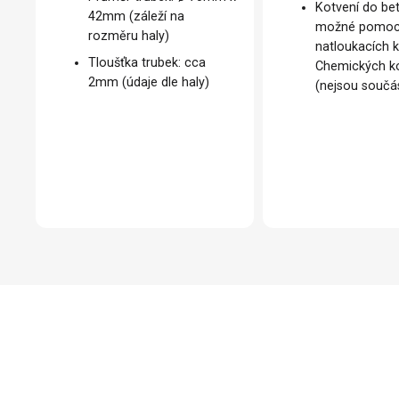
Kotvení do be
42mm (záleží na
možné pomoc
rozměru haly)
natloukacích k
Tloušťka trubek: cca
Chemických k
2mm (údaje dle haly)
(nejsou součás