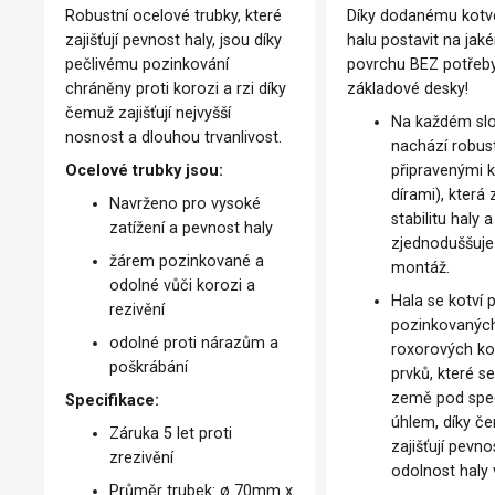
Robustní ocelové trubky, které
Díky dodanému kotv
zajišťují pevnost haly, jsou díky
halu postavit na jak
pečlivému pozinkování
povrchu BEZ potřeb
chráněny proti korozi a rzi díky
základové desky!
čemuž zajišťují nejvyšší
Na každém sl
nosnost a dlouhou trvanlivost.
nachází robust
Ocelové trubky jsou:
připravenými 
dírami), která 
Navrženo pro vysoké
stabilitu haly a
zatížení a pevnost haly
zjednoduššuje 
žárem pozinkované a
montáž.
odolné vůči korozi a
Hala se kotví
rezivění
pozinkovanýc
odolné proti nárazům a
roxorových ko
poškrábání
prvků, které se
země pod spe
Specifikace:
úhlem, díky č
Záruka 5 let proti
zajišťují pevno
zrezivění
odolnost haly 
Průměr trubek: ø 70mm x