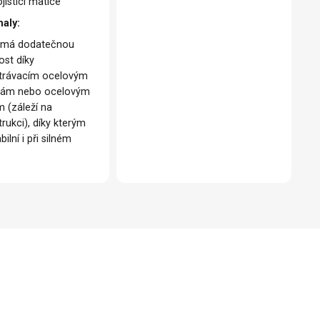
jistící matice
haly:
 má dodatečnou
ost díky
trávacím ocelovým
kám nebo ocelovým
m (záleží na
rukci), díky kterým
abilní i při silném
u