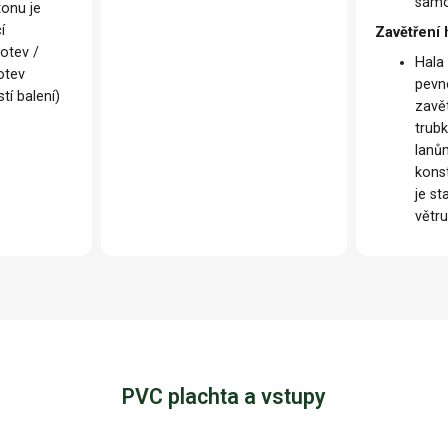
samo
tonu je
í
Zavětření 
otev /
Hala
otev
pevn
tí balení)
zavě
trub
lanů
konst
je st
větr
PVC plachta a vstupy