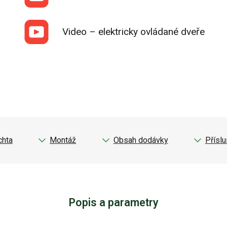
Video – elektricky ovládané dveře
chta
Montáž
Obsah dodávky
Příslu
Popis a parametry