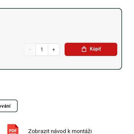
Sedlová
Kúpiť
hala
15,25
x
24,4
ování
x 7 m
množství
Zobrazit návod k montáži