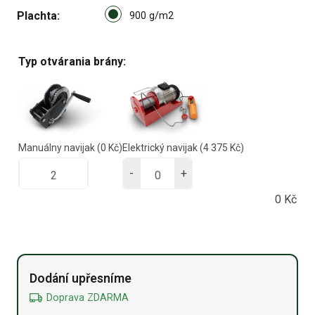
Select pa_plachta
Plachta
900 g/m2 option for pa_plach
900 g/m2
Typ otvárania brány:
Manuálny navijak
(0 Kč)
Elektrický navijak
(4 375 Kč)
-
+
0
Kč
Alternative:
Dodání upřesníme
Doprava ZDARMA