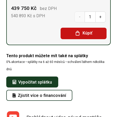
439 750
Kč
bez DPH
540 893
Kč
s DPH
Sedlová
hala
Kúpiť
12,2m
x
Tento produkt můžete mít také na splátky
39,65m
0% akontace • splátky na 6 až 60 měsíců • schválení během několika
x
dnů
6,4m
Vypočítat splátku
množství
Zjistit více o financování