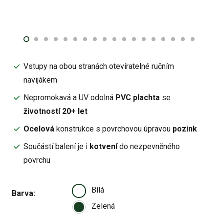
Vstupy na obou stranách otevíratelné ručním
navijákem
Nepromokavá a UV odolná
PVC plachta
se
životností 20+ let
Ocelová
konstrukce s povrchovou úpravou
pozink
Součástí balení je i
kotvení
do nezpevněného
povrchu
Bílá
Barva
Zelená