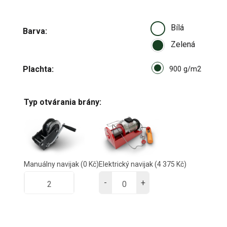
Bílá
Barva
Zelená
Select pa_plachta
Plachta
900 g/m
900 g/m2
Typ otvárania brány:
Manuálny navijak
(0 Kč)
Elektrický navijak
(4 375 Kč)
-
+