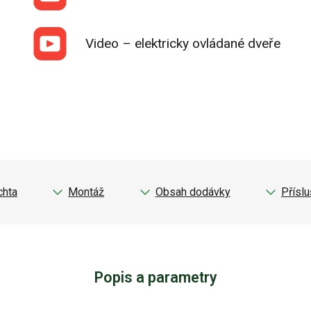
Video – elektricky ovládané dveře
chta
Montáž
Obsah dodávky
Příslu
Popis a parametry