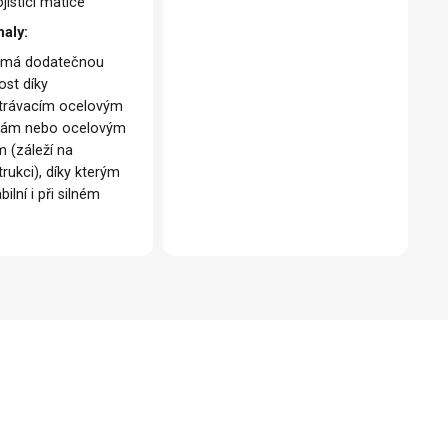
jistící matice
haly:
 má dodatečnou
ost díky
trávacím ocelovým
kám nebo ocelovým
m (záleží na
rukci), díky kterým
abilní i při silném
u