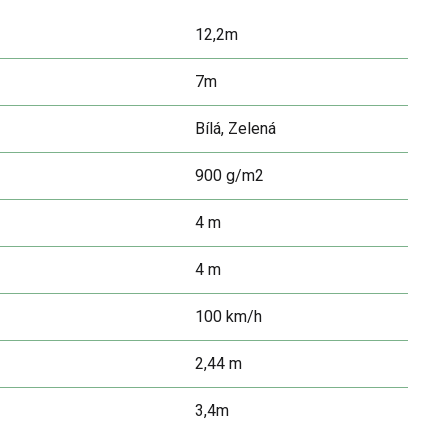
12,2m
7m
Bílá, Zelená
900 g/m2
4 m
4 m
100 km/h
2,44 m
3,4m