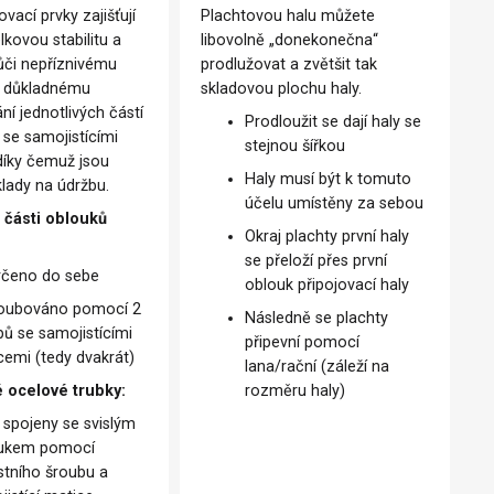
vací prvky zajišťují
Plachtovou halu můžete
kovou stabilitu a
libovolně „donekonečna“
ůči nepříznivému
prodlužovat a zvětšit tak
y důkladnému
skladovou plochu haly.
í jednotlivých částí
Prodloužit se dají haly se
 se samojistícími
stejnou šířkou
díky čemuž jsou
Haly musí být k tomuto
klady na údržbu.
účelu umístěny za sebou
 části oblouků
Okraj plachty první haly
se přeloží přes první
rčeno do sebe
oblouk připojovací haly
oubováno pomocí 2
Následně se plachty
bů se samojistícími
připevní pomocí
cemi (tedy dvakrát)
lana/rační (záleží na
 ocelové trubky:
rozměru haly)
 spojeny se svislým
ukem pomocí
stního šroubu a