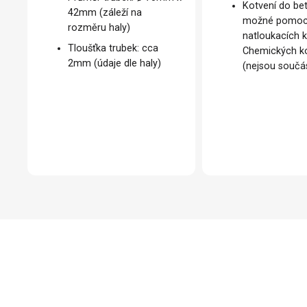
Kotvení do be
42mm (záleží na
možné pomoc
rozměru haly)
natloukacích k
Tloušťka trubek: cca
Chemických k
2mm (údaje dle haly)
(nejsou součás