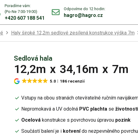
Poradíme vám:
Odpovíme do 12 hodin:
(Po-Ne 7:00-19:00)
hagro@hagro.cz
+420 607 188 541
vé
Haly široké 12,2m sedlové zesílená konstrukce výška 7m
Sedlová hala
12,2m
x
34,16m
x
7m
5.0
186 recenzií
Vstupy na obou stranách otevíratelné ručním navijáke
Nepromokavá a UV odolná
PVC plachta
se
životností
Ocelová
konstrukce s povrchovou úpravou
pozink
Součástí balení je i
kotvení
do nezpevněného povrch