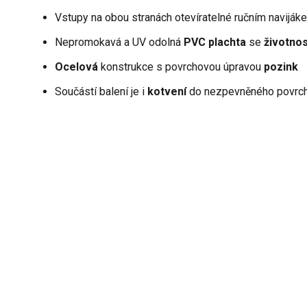
Vstupy na obou stranách otevíratelné ručním naviják
Nepromokavá a UV odolná
PVC plachta
se
životnos
Ocelová
konstrukce s povrchovou úpravou
pozink
Součástí balení je i
kotvení
do nezpevněného povrc