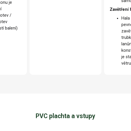
samo
tonu je
í
Zavětření 
otev /
Hala
otev
pevn
tí balení)
zavě
trub
lanů
konst
je st
větr
PVC plachta a vstupy