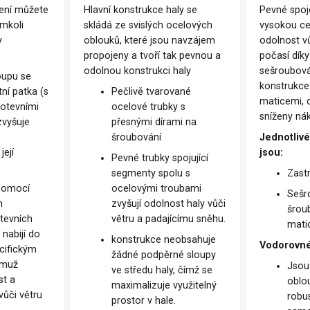
ení můžete
Hlavní konstrukce haly se
Pevné spojo
émkoli
skládá ze svislých ocelových
vysokou cel
y
oblouků, které jsou navzájem
odolnost v
propojeny a tvoří tak pevnou a
počasí dík
odolnou konstrukci haly
sešroubován
oupu se
konstrukce
ní patka (s
Pečlivě tvarované
maticemi, 
kotevními
ocelové trubky s
sníženy ná
zvyšuje
přesnými dírami na
šroubování
Jednotlivé
její
jsou:
Pevné trubky spojující
segmenty spolu s
Zast
 pomocí
ocelovými troubami
Sešr
h
zvyšují odolnost haly vůči
šrou
tevních
větru a padajícímu sněhu.
mati
 nabijí do
konstrukce neobsahuje
Vodorovné
cifickým
žádné podpěrné sloupy
emuž
Jsou
ve středu haly, čímž se
st a
oblo
maximalizuje využitelný
vůči větru
robu
prostor v hale.