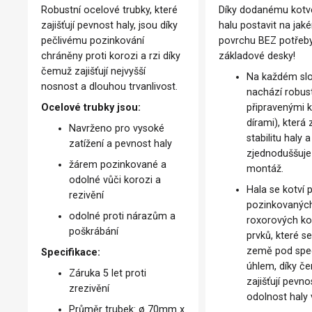
Robustní ocelové trubky, které
Díky dodanému kotv
zajišťují pevnost haly, jsou díky
halu postavit na jak
pečlivému pozinkování
povrchu BEZ potřeb
chráněny proti korozi a rzi díky
základové desky!
čemuž zajišťují nejvyšší
Na každém sl
nosnost a dlouhou trvanlivost.
nachází robust
Ocelové trubky jsou:
připravenými 
dírami), která 
Navrženo pro vysoké
stabilitu haly a
zatížení a pevnost haly
zjednoduššuje 
žárem pozinkované a
montáž.
odolné vůči korozi a
Hala se kotví
rezivění
pozinkovanýc
odolné proti nárazům a
roxorových ko
poškrábání
prvků, které se
země pod spe
Specifikace:
úhlem, díky č
Záruka 5 let proti
zajišťují pevno
zrezivění
odolnost haly 
Průměr trubek: ø 70mm x