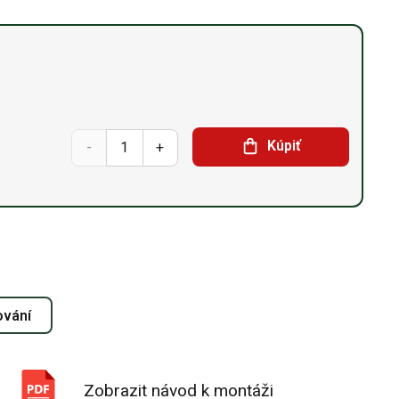
Sedlová
Kúpiť
hala
12,2m
x
34,16m
ování
x 7m
množství
Zobrazit návod k montáži