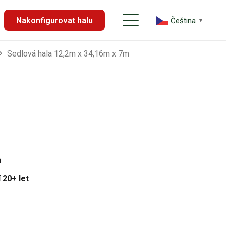
Nakonfigurovat halu
Čeština‎
▼
Sedlová hala 12,2m x 34,16m x 7m
m
 20+ let
u