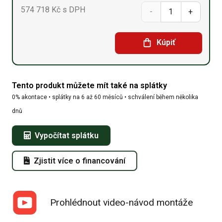
574 718
Kč
s DPH
Sedlová
hala
Kúpiť
10m
x
Tento produkt můžete mít také na splátky
54,9m
0% akontace • splátky na 6 až 60 měsíců • schválení během několika
x
dnů
6,1m
Vypočítat splátku
množství
Zjistit více o financování
Prohlédnout video-návod montáže