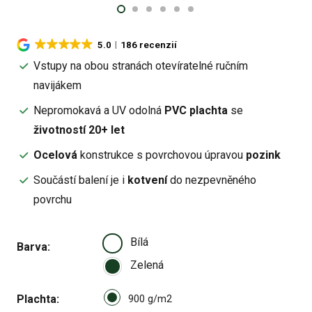
5.0
186 recenzií
Vstupy na obou stranách otevíratelné ručním
navijákem
Nepromokavá a UV odolná
PVC plachta
se
životností 20+ let
Ocelová
konstrukce s povrchovou úpravou
pozink
Součástí balení je i
kotvení
do nezpevněného
povrchu
Bílá
Barva
Zelená
Select pa_plachta
Plachta
900 g/m2 option for pa_plach
900 g/m2