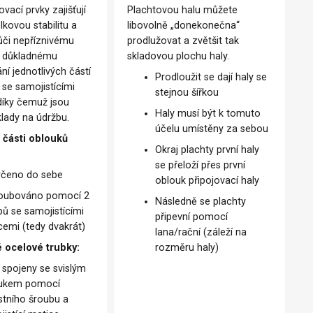
vací prvky zajišťují
Plachtovou halu můžete
kovou stabilitu a
libovolně „donekonečna“
ůči nepříznivému
prodlužovat a zvětšit tak
y důkladnému
skladovou plochu haly.
í jednotlivých částí
Prodloužit se dají haly se
 se samojistícími
stejnou šířkou
díky čemuž jsou
Haly musí být k tomuto
klady na údržbu.
účelu umístěny za sebou
 části oblouků
Okraj plachty první haly
se přeloží přes první
rčeno do sebe
oblouk připojovací haly
oubováno pomocí 2
Následně se plachty
bů se samojistícími
připevní pomocí
cemi (tedy dvakrát)
lana/rační (záleží na
 ocelové trubky:
rozměru haly)
 spojeny se svislým
ukem pomocí
stního šroubu a