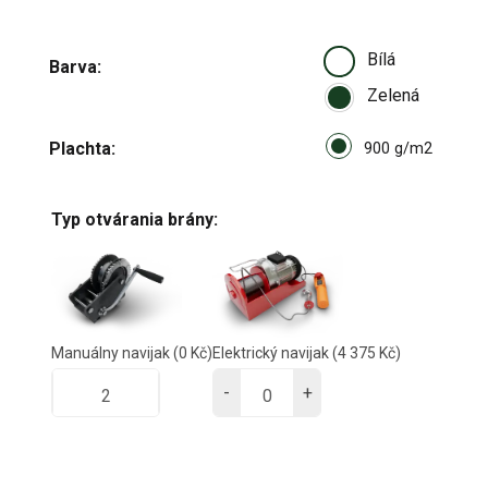
Bílá
Barva
Zelená
Select pa_plachta
Plachta
900 g/m
900 g/m2
Typ otvárania brány:
Manuálny navijak
(0 Kč)
Elektrický navijak
(4 375 Kč)
-
+