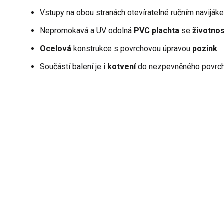
Vstupy na obou stranách otevíratelné ručním naviják
Nepromokavá a UV odolná
PVC plachta
se
životnos
Ocelová
konstrukce s povrchovou úpravou
pozink
Součástí balení je i
kotvení
do nezpevněného povrc