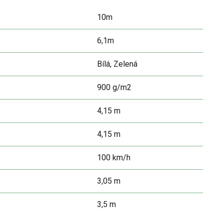
10m
6,1m
Bílá, Zelená
900 g/m2
4,15 m
4,15 m
100 km/h
3,05 m
3,5 m