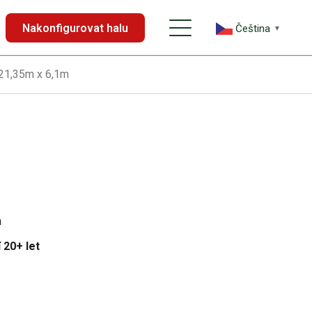
Nakonfigurovat halu
Čeština‎
▼
 21,35m x 6,1m
m
 20+ let
u