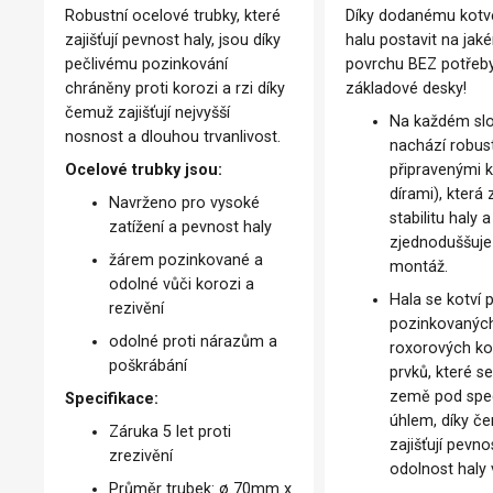
Robustní ocelové trubky, které
Díky dodanému kotv
zajišťují pevnost haly, jsou díky
halu postavit na jak
pečlivému pozinkování
povrchu BEZ potřeb
chráněny proti korozi a rzi díky
základové desky!
čemuž zajišťují nejvyšší
Na každém sl
nosnost a dlouhou trvanlivost.
nachází robust
Ocelové trubky jsou:
připravenými 
dírami), která 
Navrženo pro vysoké
stabilitu haly a
zatížení a pevnost haly
zjednoduššuje 
žárem pozinkované a
montáž.
odolné vůči korozi a
Hala se kotví
rezivění
pozinkovanýc
odolné proti nárazům a
roxorových ko
poškrábání
prvků, které se
země pod spe
Specifikace:
úhlem, díky č
Záruka 5 let proti
zajišťují pevno
zrezivění
odolnost haly 
Průměr trubek: ø 70mm x