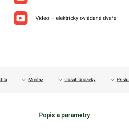
Video – elektricky ovládané dveře
chta
Montáž
Obsah dodávky
Příslu
Popis a parametry