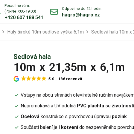
Poradíme vám:
Odpovíme do 12 hodin:
(Po-Ne 7:00-19:00)
hagro@hagro.cz
+420 607 188 541
Haly široké 10m sedlové výška 6,1m
Sedlová hala 10m x
Sedlová hala
10m
x
21,35m
x
6,1m
5.0
186 recenzií
Vstupy na obou stranách otevíratelné ručním navijáke
Nepromokavá a UV odolná
PVC plachta
se
životností
Ocelová
konstrukce s povrchovou úpravou
pozink
Součástí balení je i
kotvení
do nezpevněného povrch