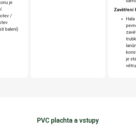
samo
tonu je
í
Zavětření 
otev /
Hala
otev
pevn
tí balení)
zavě
trub
lanů
konst
je st
větr
PVC plachta a vstupy