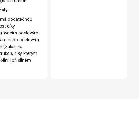
jistící matice
haly:
 má dodatečnou
ost díky
trávacím ocelovým
kám nebo ocelovým
m (záleží na
rukci), díky kterým
abilní i při silném
u