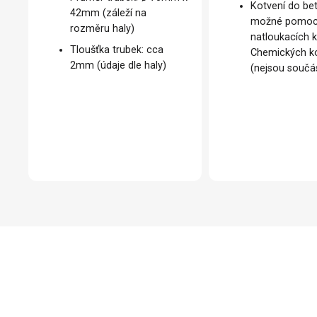
Kotvení do be
42mm (záleží na
možné pomoc
rozměru haly)
natloukacích k
Tloušťka trubek: cca
Chemických k
2mm (údaje dle haly)
(nejsou součás