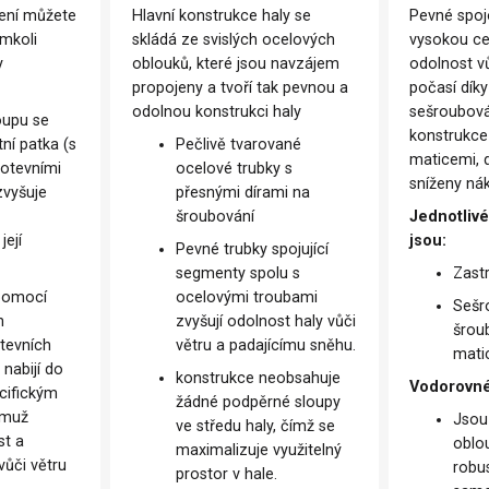
ení můžete
Hlavní konstrukce haly se
Pevné spojo
émkoli
skládá ze svislých ocelových
vysokou cel
y
oblouků, které jsou navzájem
odolnost v
propojeny a tvoří tak pevnou a
počasí dík
odolnou konstrukci haly
sešroubován
oupu se
konstrukce
ní patka (s
Pečlivě tvarované
maticemi, 
kotevními
ocelové trubky s
sníženy ná
zvyšuje
přesnými dírami na
šroubování
Jednotlivé
její
jsou:
Pevné trubky spojující
segmenty spolu s
Zast
 pomocí
ocelovými troubami
Sešr
h
zvyšují odolnost haly vůči
šrou
tevních
větru a padajícímu sněhu.
mati
 nabijí do
konstrukce neobsahuje
Vodorovné
cifickým
žádné podpěrné sloupy
emuž
Jsou
ve středu haly, čímž se
st a
oblo
maximalizuje využitelný
vůči větru
robu
prostor v hale.