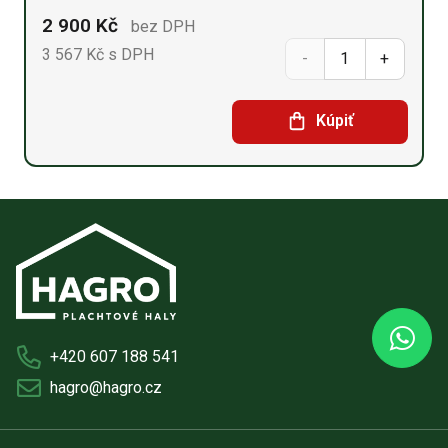
2 900
Kč
bez DPH
3 567
Kč s DPH
Security
box
Kúpiť
množství
+420 607 188 541
hagro@hagro.cz