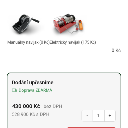
Manuálny navijak
(0 Kč)
Elektrický navijak
(175 Kč)
0
Kč
Alternative:
Dodání upřesníme
Doprava ZDARMA
430 000
Kč
bez DPH
528 900
Kč
s DPH
Přístřešek
na