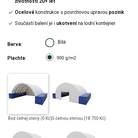
životností 20+ let
Ocelová
konstrukce s povrchovou úpravou
pozink
Součástí balení je i
ukotvení
na lodní kontejner
Bílá
Barva
Select pa_plachta
Plachta
900 g/m2 option for pa_plach
900 g/m2
Bez čelnej steny
(0 Kč)
S čelnou stenou
(18 750 Kč)