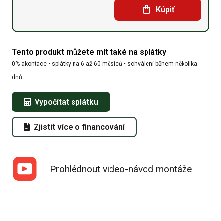
Kúpiť
lodní
kontejnery
Tento produkt můžete mít také na splátky
21,35m
0% akontace • splátky na 6 až 60 měsíců • schválení během několika
x
dnů
12m
Vypočítat splátku
x
Zjistit více o financování
6,2m
množství
Prohlédnout video-návod montáže