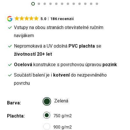
5.0
186 recenzií
Vstupy na obou stranách otevíratelné ručním
navijákem
Nepromokavá a UV odolná
PVC plachta
se
životností 20+ let
Ocelová
konstrukce s povrchovou úpravou
pozink
Součástí balení je i
kotvení
do nezpevněného
povrchu
Zelená
Barva
Select pa_plachta
Plachta
750 g/m2 option for pa_plach
750 g/m2
900 g/m2 option for pa_plach
900 g/m2