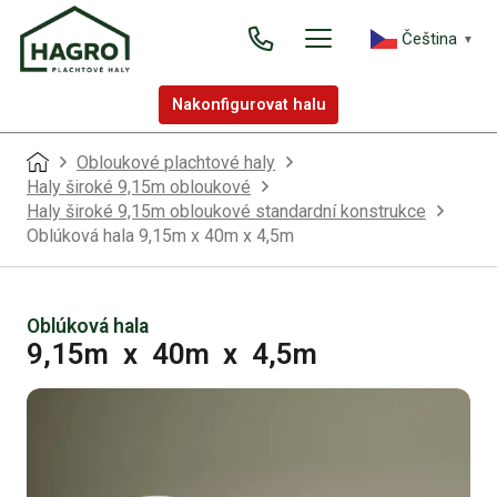
Čeština‎
▼
Nakonfigurovat halu
Obloukové plachtové haly
Haly široké 9,15m obloukové
Haly široké 9,15m obloukové standardní konstrukce
Oblúková hala 9,15m x 40m x 4,5m
Oblúková hala
9,15m
x
40m
x
4,5m