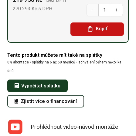
bez DPH
270 293
Kč
s DPH
Oblúková
hala
Kúpiť
9,15m
x
Tento produkt můžete mít také na splátky
40m
0% akontace • splátky na 6 až 60 měsíců • schválení během několika
x
dnů
4,5m
Vypočítat splátku
množství
Zjistit více o financování
Prohlédnout video-návod montáže