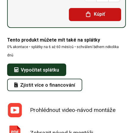
hala
Kúpiť
6,1m
x
Tento produkt můžete mít také na splátky
12,8m
0% akontace • splátky na 6 až 60 měsíců • schválení během několika
x
dnů
3,66m
Vypočítat splátku
množství
Zjistit více o financování
Prohlédnout video-návod montáže
Zobrazit návod k montáži