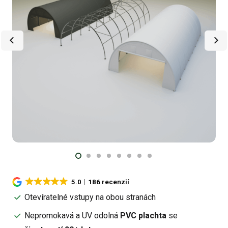
5.0
186 recenzií
Otevíratelné vstupy na obou stranách
Nepromokavá a UV odolná
PVC plachta
se