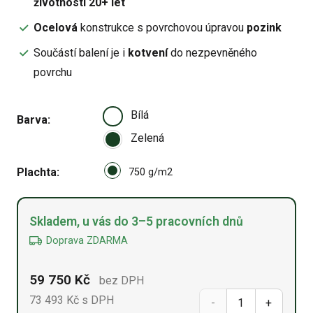
životností 20+ let
Ocelová
konstrukce s povrchovou úpravou
pozink
Součástí balení je i
kotvení
do nezpevněného
povrchu
Bílá
Barva
Zelená
Select pa_plachta
Plachta
750 g/m2 option for pa_plach
750 g/m2
Alternative:
Skladem, u vás do 3–5 pracovních dnů
Doprava ZDARMA
59 750
Kč
bez DPH
73 493
Kč
s DPH
Oblouková