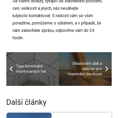
Se všemi dotazy, týkající se stavebního povolení,
cen, velikostí a jiných, nás neváhejte
kdykoliv
kontaktovat
. S radostí vám se vším
poradíme, pomůžeme s výběrem, a v případě, že
nám zanecháte zprávu, odpovíme vám do 24
hodin.
Skladování obilí a
Typy konstrukcí
obilovin pro
montovaných hal
maximální životnost
Další články