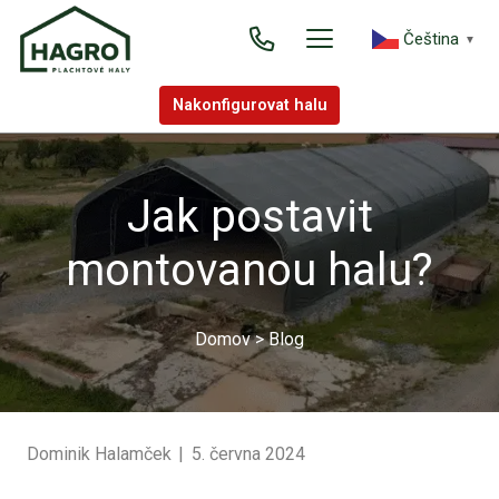
Čeština‎
▼
Nakonfigurovat halu
Jak postavit
montovanou halu?
Domov
>
Blog
Dominik Halamček
|
5. června 2024