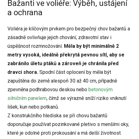
Bažanti ve voliéře: Výběh, ustájení
a ochrana
Voliéra je klíčovým prvkem pro bezpečný chov bažantů a
zásadně ovlivňuje jejich chování, zdravotní stav i
úspěšnost rozmnožování.
Měla by být minimálně 2
metry vysoká, ideálně překrytá pevnou sítí, aby se
zabránilo úletu ptáků a zároveň je chránila před
dravci shora.
Spodní část oplocení by měla být
zapuštěna do země alespoň 30 až 40 cm, případně
zpevněna podhrabovou deskou nebo
betonovým
silničním panelem
, čímž se výrazně sníží riziko vniknutí
lišek, kun nebo potkanů.
Z konstrukčního hlediska se při chovu bažantů
doporučuje používat pozinkované pletivo s menšími oky,
které je odolné proti prokousání a má delší životnost.