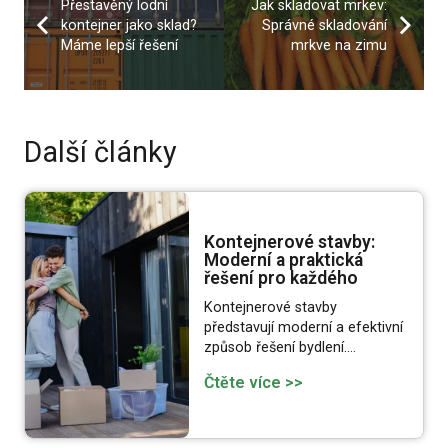
Přestavěný lodní
Jak skladovat mrkev:
kontejner jako sklad?
Správné skladování
Máme lepší řešení
mrkve na zimu
Další články
Kontejnerové stavby:
Moderní a praktická
řešení pro každého
Kontejnerové stavby
představují moderní a efektivní
způsob řešení bydlení.…
Čtěte více >>