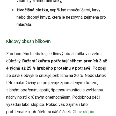
vitaminy a minerální látky,
živočišná složka
, například mouční červi, larvy
nebo drobný hmyz, která je nezbytná zejména pro
mláďata.
Klíčový obsah bílkovin
Z odborného hlediska je klíčový obsah bílkovin velmi
důležitý.
Bažantí kuřata potřebují během prvních 3 až
4 týdnů až 25 % hrubého proteinu v potravě.
Později
se dávka obvykle snižuje přibližně na 20 %. Nedostatek
této makroživiny se projevuje zpomaleným růstem,
slabým opeřením, apatií, špatnou imunitou a zvýšenou
náchylností k různým onemocněním. Podobnou péči
vyžadují také slepice. Pokud vás zajímá i tato
problematika, přečtěte si náš článek:
Chov slepic: