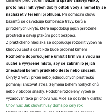
chráněné před větrem.
Bažanti špatně snášejí vlhko,
proto musí mít výběh dobrý odtok vody a neměl by se
nacházet v terénní prohlubni.
Při domácím chovu
bažantů se osvědčuje kombinace trávy, keřů a
přirozených úkrytů, které napodobují jejich přirozené
prostředí a dávají ptákům pocit bezpečí.
Z praktického hlediska se doporučuje rozdělit výběh na
klidovou část a část, kde bude probíhat krmení.
Rozhodně doporučujeme umístit krmivo a vodu na
suché a vyvýšené místo, aby se zabránilo jejich
znečištění během prudkého deště nebo sněžení.
Úkryty z větví, prken nebo jednoduchých přístřešků
pomáhají snižovat stres, zejména během horkých dnů
nebo v období snášky. Podobně rozdělený výběh je
vyžadován také při chovu hus. Více se dozvíte v článku:
Chov hus: Jak chovat husy doma po celý rok.