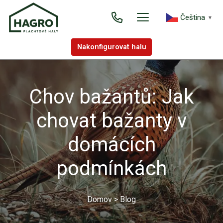
Čeština‎
▼
Nakonfigurovat halu
Chov bažantů: Jak
chovat bažanty v
domácích
podmínkách
Domov
>
Blog