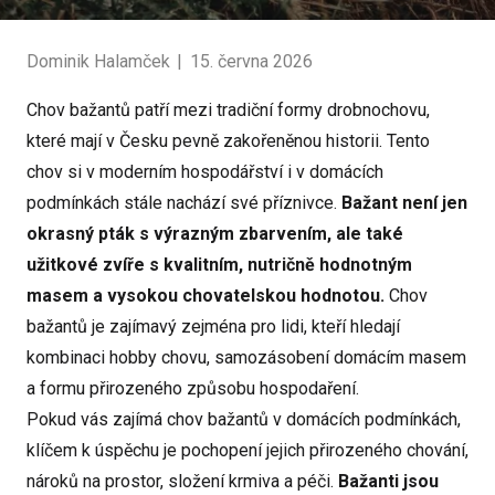
Dominik Halamček
|
15. června 2026
Chov bažantů patří mezi tradiční formy drobnochovu,
které mají v Česku pevně zakořeněnou historii. Tento
chov si v moderním hospodářství i v domácích
podmínkách stále nachází své příznivce.
Bažant není jen
okrasný pták s výrazným zbarvením, ale také
užitkové zvíře s kvalitním, nutričně hodnotným
masem a vysokou chovatelskou hodnotou.
Chov
bažantů je zajímavý zejména pro lidi, kteří hledají
kombinaci hobby chovu, samozásobení domácím masem
a formu přirozeného způsobu hospodaření.
Pokud vás zajímá chov bažantů v domácích podmínkách,
klíčem k úspěchu je pochopení jejich přirozeného chování,
nároků na prostor, složení krmiva a péči.
Bažanti jsou