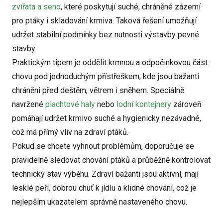
zvířata a seno
, které poskytují suché, chráněné zázemí
pro ptáky i skladování krmiva. Taková řešení umožňují
udržet stabilní podmínky bez nutnosti výstavby pevné
stavby.
Praktickým tipem je oddělit krmnou a odpočinkovou část
chovu pod jednoduchým přístřeškem, kde jsou bažanti
chráněni před deštěm, větrem i sněhem. Speciálně
navržené
plachtové haly
nebo
lodní kontejnery
zároveň
pomáhají udržet krmivo suché a hygienicky nezávadné,
což má přímý vliv na zdraví ptáků.
Pokud se chcete vyhnout problémům, doporučuje se
pravidelně sledovat chování ptáků a průběžně kontrolovat
technický stav výběhu. Zdraví bažanti jsou aktivní, mají
lesklé peří, dobrou chuť k jídlu a klidné chování, což je
nejlepším ukazatelem správně nastaveného chovu.