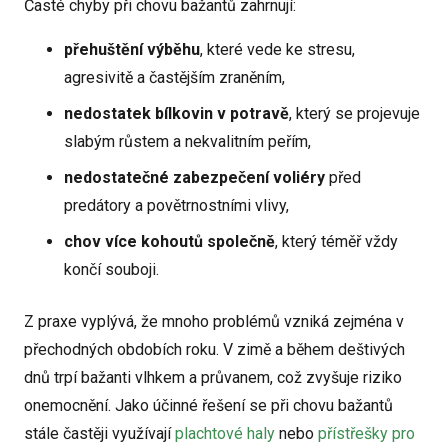
Časté chyby při chovu bažantů zahrnují:
přehuštění výběhu
, které vede ke stresu,
agresivitě a častějším zraněním,
nedostatek bílkovin v potravě
, který se projevuje
slabým růstem a nekvalitním peřím,
nedostatečné zabezpečení voliéry
před
predátory a povětrnostními vlivy,
chov více kohoutů společně
, který téměř vždy
končí souboji.
Z praxe vyplývá, že mnoho problémů vzniká zejména v
přechodných obdobích roku. V zimě a během deštivých
dnů trpí bažanti vlhkem a průvanem, což zvyšuje riziko
onemocnění. Jako účinné řešení se při chovu bažantů
stále častěji využívají
plachtové haly
nebo
přístřešky pro