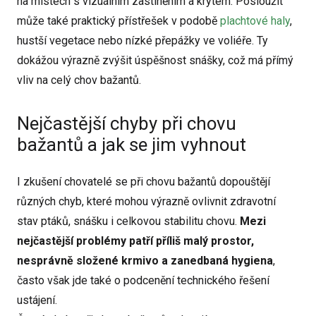
na místech s vizuálním zastíněním a krytem. Posloužit
může také praktický přístřešek v podobě
plachtové haly
,
hustší vegetace nebo nízké přepážky ve voliéře. Ty
dokážou výrazně zvýšit úspěšnost snášky, což má přímý
vliv na celý chov bažantů.
Nejčastější chyby při chovu
bažantů a jak se jim vyhnout
I zkušení chovatelé se při chovu bažantů dopouštějí
různých chyb, které mohou výrazně ovlivnit zdravotní
stav ptáků, snášku i celkovou stabilitu chovu.
Mezi
nejčastější problémy patří příliš malý prostor,
nesprávně složené krmivo a zanedbaná hygiena
,
často však jde také o podcenění technického řešení
ustájení.