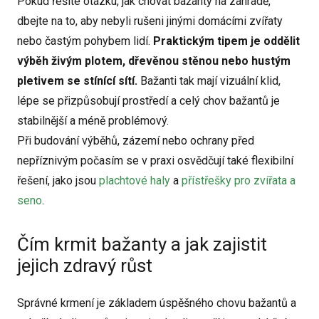
Pokud řešíte otázku, jak chovat bažanty na zahradě,
dbejte na to, aby nebyli rušeni jinými domácími zvířaty
nebo častým pohybem lidí.
Praktickým tipem je oddělit
výběh živým plotem, dřevěnou stěnou nebo hustým
pletivem se stínící sítí.
Bažanti tak mají vizuální klid,
lépe se přizpůsobují prostředí a celý chov bažantů je
stabilnější a méně problémový.
Při budování výběhů, zázemí nebo ochrany před
nepříznivým počasím se v praxi osvědčují také flexibilní
řešení, jako jsou
plachtové haly
a
přístřešky pro zvířata a
seno
.
Čím krmit bažanty a jak zajistit
jejich zdravý růst
Správné krmení je základem úspěšného chovu bažantů a