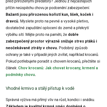
před přirozenými predátory? Jednou z nejčastějších
příčin neúspěchu chovu je podcenění zabezpečení.
Bažanti jsou přirozenou kořistí kun, lišek, koček i
dravců.
Myslete proto na pevné a vysoké pletivo,
dostatečné zapuštění oplocení do země a překrytí
výběhu sítí. Mějte proto na paměti, že
dobře
zabezpečený prostor výrazně snižuje stres ptáků i
neočekávané ztráty v chovu.
Podobný způsob
ochrany je také v případě jiných zvířat, například krocanů.
Pokud potřebujete poradit s chovem krocanů, přečtěte si
článek:
Chov krocanů: Jak chovat krocany, krmení a
podmínky chovu
.
Vhodné krmivo a stálý přístup k vodě
Správná výživa má přímý vliv na růst, kondici i snášku.
Základem je kvalitní krmná směs doplněná o