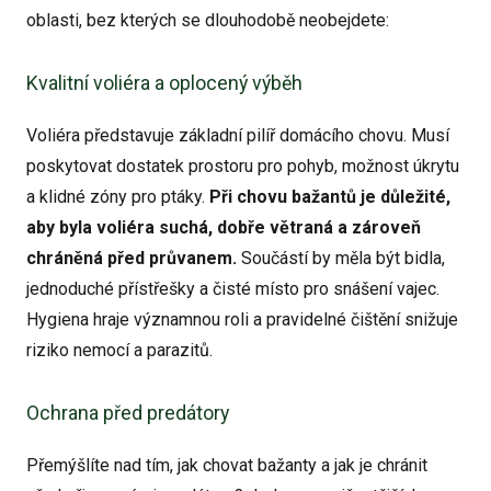
oblasti, bez kterých se dlouhodobě neobejdete:
Kvalitní voliéra a oplocený výběh
Voliéra představuje základní pilíř domácího chovu. Musí
poskytovat dostatek prostoru pro pohyb, možnost úkrytu
a klidné zóny pro ptáky.
Při chovu bažantů je důležité,
aby byla voliéra suchá, dobře větraná a zároveň
chráněná před průvanem.
Součástí by měla být bidla,
jednoduché přístřešky a čisté místo pro snášení vajec.
Hygiena hraje významnou roli a pravidelné čištění snižuje
riziko nemocí a parazitů.
Ochrana před predátory
Přemýšlíte nad tím, jak chovat bažanty a jak je chránit