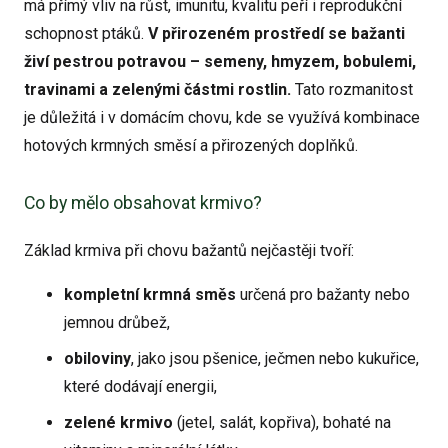
má přímý vliv na růst, imunitu, kvalitu peří i reprodukční
schopnost ptáků.
V přirozeném prostředí se bažanti
živí pestrou potravou – semeny, hmyzem, bobulemi,
travinami a zelenými částmi rostlin.
Tato rozmanitost
je důležitá i v domácím chovu, kde se využívá kombinace
hotových krmných směsí a přirozených doplňků.
Co by mělo obsahovat krmivo?
Základ krmiva při chovu bažantů nejčastěji tvoří:
kompletní krmná směs
určená pro bažanty nebo
jemnou drůbež,
obiloviny
, jako jsou pšenice, ječmen nebo kukuřice,
které dodávají energii,
zelené krmivo
(jetel, salát, kopřiva), bohaté na